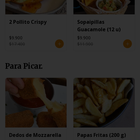
2 Pollito Crispy
Sopaipillas
Guacamole (12 u)
$9.900
$9.900
$17.400
$11.900
Para Picar.
Dedos de Mozzarella
Papas Fritas (200 g)