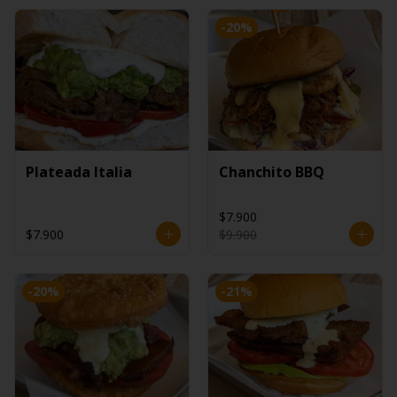
-
20
%
Plateada Italia
Chanchito BBQ
$7.900
$7.900
$9.900
-
20
%
-
21
%