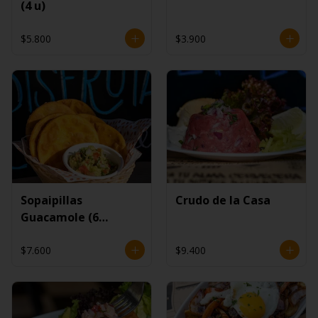
(4 u)
$5.800
$3.900
Sopaipillas
Crudo de la Casa
Guacamole (6
unidades)
$7.600
$9.400