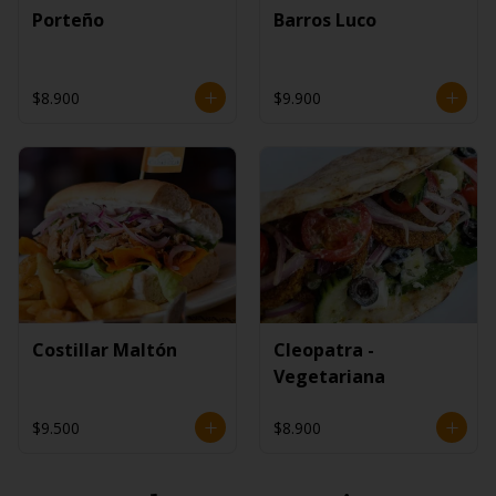
Porteño
Barros Luco
$8.900
$9.900
Costillar Maltón
Cleopatra -
Vegetariana
$9.500
$8.900