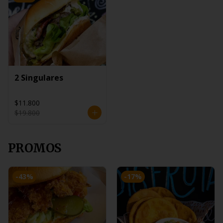
2 Singulares
$11.800
$19.800
PROMOS
-
43
%
-
17
%