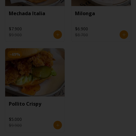
Mechada Italia
Milonga
$7.900
$6.900
$9.900
$8.700
-
49
%
Pollito Crispy
$5.000
$9.900