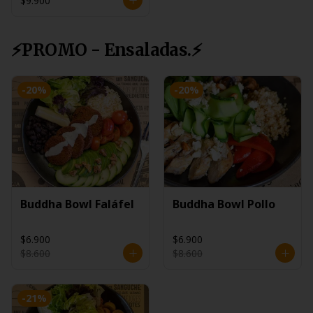
$9.900
⚡PROMO - Ensaladas.⚡
-
20
%
-
20
%
Buddha Bowl Faláfel
Buddha Bowl Pollo
$6.900
$6.900
$8.600
$8.600
-
21
%