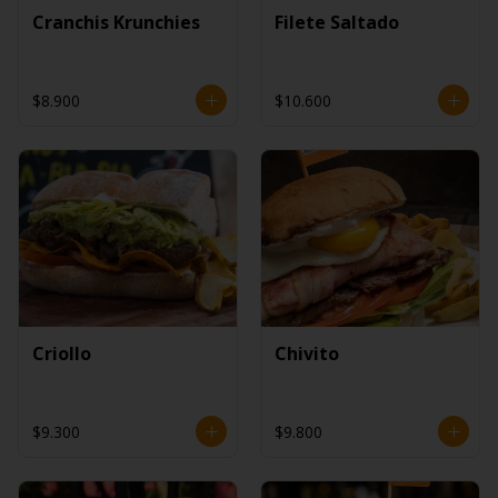
Cranchis Krunchies
Filete Saltado
$8.900
$10.600
Criollo
Chivito
$9.300
$9.800