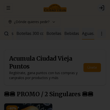
Abrir menu de navegación
Logi
¿Dónde quieres pedir?
ócteles
Botellas 300 cc
Botellas
Bebidas
Aguas.
Acumula
Ciudad Vieja
Puntos
Únete
Regístrate, gana puntos con tus compras y
canjealos por productos y más
🍔🍔 PROMO / 2 Singulares 🍔🍔
-
40
%