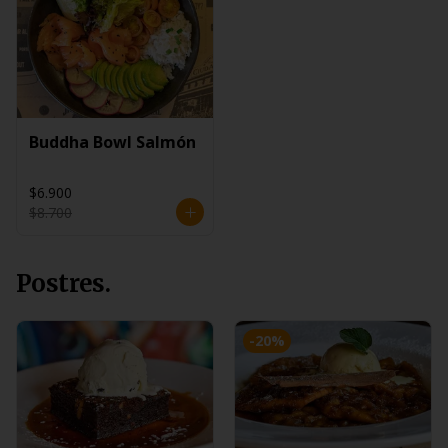
Buddha Bowl Salmón
$6.900
$8.700
Postres.
-
20
%