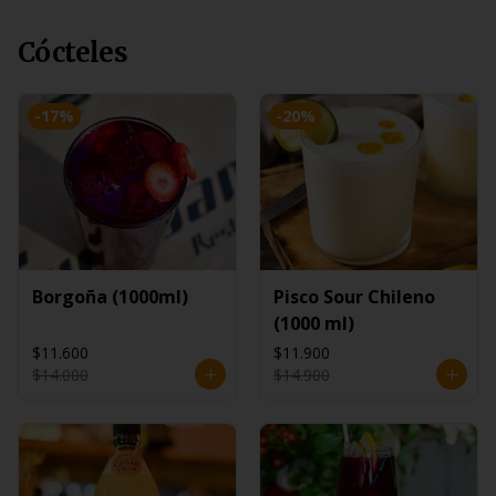
Cócteles
-
17
%
-
20
%
Borgoña (1000ml)
Pisco Sour Chileno
(1000 ml)
$11.600
$11.900
$14.000
$14.900