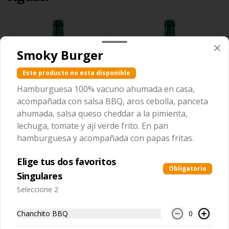
Smoky Burger
Este producto no esta disponible
Hamburguesa 100% vacuno ahumada en casa,
acompañada con salsa BBQ, aros cebolla, panceta
Porvenir con Gas
Porvenir sin Gas
ahumada, salsa queso cheddar a la pimienta,
lechuga, tomate y ají verde frito. En pan
hamburguesa y acompañada con papas fritas.
$2.600
$2.600
Elige tus dos favoritos
Obligatorio
Singulares
Seleccione 2
Chanchito BBQ
0