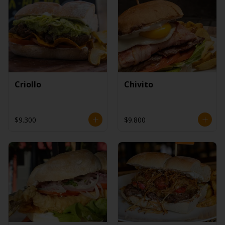
Criollo
Chivito
$9.300
$9.800