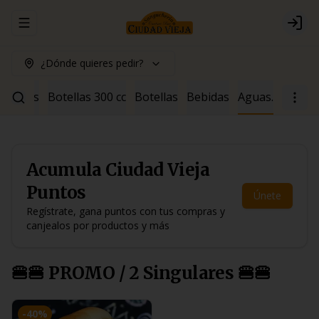
Abrir menu de navegación
Logi
¿Dónde quieres pedir?
ócteles
Botellas 300 cc
Botellas
Bebidas
Aguas.
Acumula
Ciudad Vieja
Puntos
Únete
Regístrate, gana puntos con tus compras y
canjealos por productos y más
🍔🍔 PROMO / 2 Singulares 🍔🍔
-
40
%