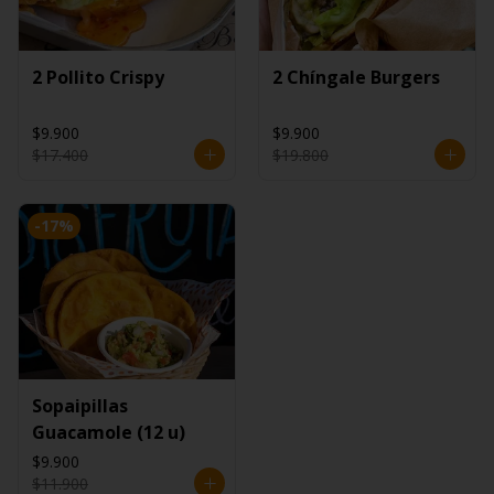
2 Pollito Crispy
2 Chíngale Burgers
$9.900
$9.900
$17.400
$19.800
-
17
%
Sopaipillas
Guacamole (12 u)
$9.900
$11.900