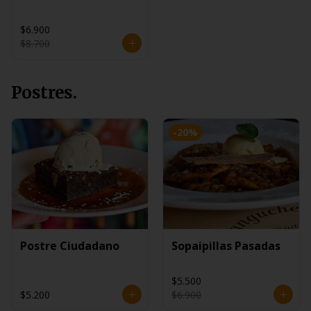
$6.900
$8.700
Postres.
-
20
%
Postre Ciudadano
Sopaipillas Pasadas
$5.500
$5.200
$6.900