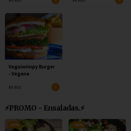
$9.900
$9.900
Veguiwimpy Burger
- Vegana
$9.900
⚡PROMO - Ensaladas.⚡
-
20
%
-
20
%