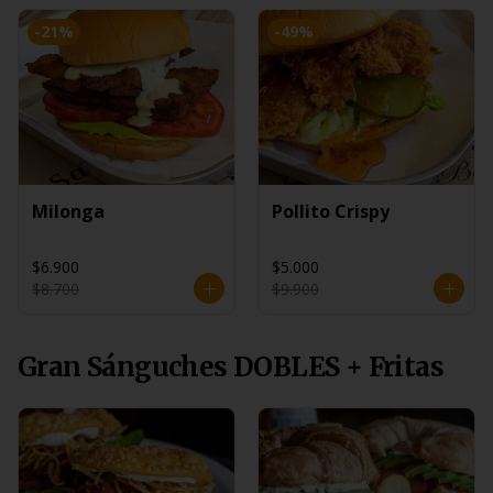
-
21
%
-
49
%
Milonga
Pollito Crispy
$6.900
$5.000
$8.700
$9.900
Gran Sánguches DOBLES + Fritas