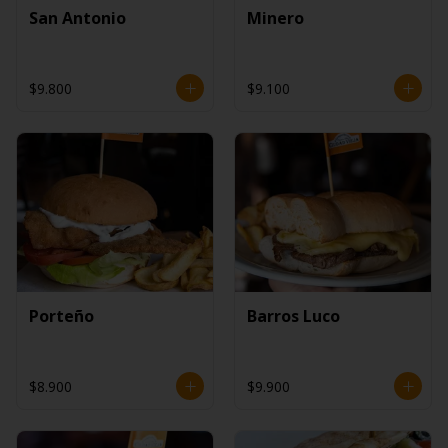
San Antonio
Minero
$9.800
$9.100
Porteño
Barros Luco
$8.900
$9.900