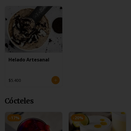
Helado Artesanal
$5.400
Cócteles
-
17
%
-
20
%