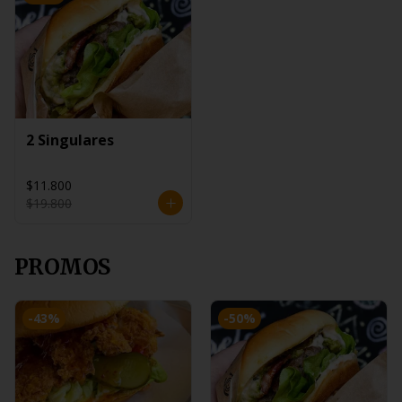
2 Singulares
$11.800
$19.800
PROMOS
-
43
%
-
50
%