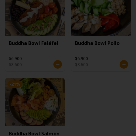
Buddha Bowl Faláfel
Buddha Bowl Pollo
$6.900
$6.900
$8.600
$8.600
-
21
%
Buddha Bowl Salmón