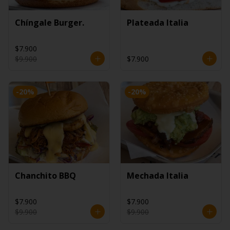
Chíngale Burger.
Plateada Italia
$7.900
$9.900
$7.900
-
20
%
-
20
%
Chanchito BBQ
Mechada Italia
$7.900
$7.900
$9.900
$9.900