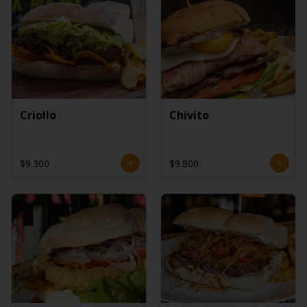
Criollo
Chivito
$9.300
$9.800