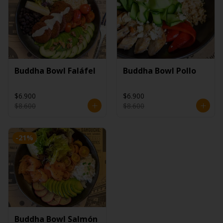
Buddha Bowl Faláfel
Buddha Bowl Pollo
$6.900
$6.900
$8.600
$8.600
-
21
%
Buddha Bowl Salmón