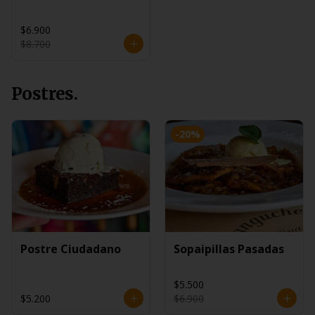
$6.900
$8.700
Postres.
-
20
%
Postre Ciudadano
Sopaipillas Pasadas
$5.500
$5.200
$6.900