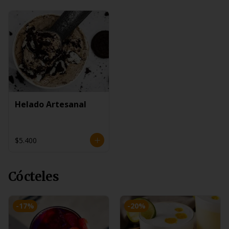
Helado Artesanal
$5.400
Cócteles
-
17
%
-
20
%