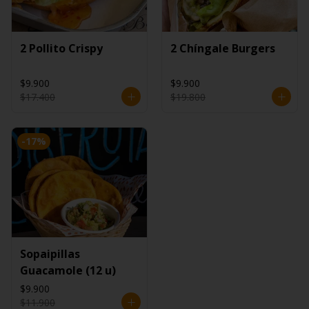
2 Pollito Crispy
2 Chíngale Burgers
$9.900
$9.900
$17.400
$19.800
-
17
%
Sopaipillas
Guacamole (12 u)
$9.900
$11.900