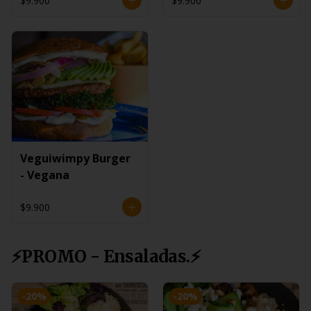
$9.900
$9.900
Veguiwimpy Burger
- Vegana
$9.900
⚡PROMO - Ensaladas.⚡
-
20
%
-
20
%