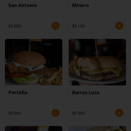
San Antonio
Minero
$9.800
$9.100
Porteño
Barros Luco
$8.900
$9.900