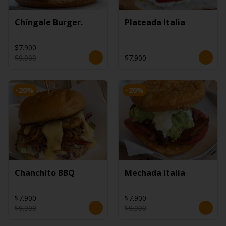
Chíngale Burger.
Plateada Italia
$7.900
$9.900
$7.900
-
20
%
-
20
%
Chanchito BBQ
Mechada Italia
$7.900
$7.900
$9.900
$9.900