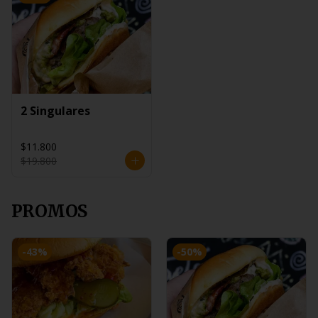
2 Singulares
$11.800
$19.800
PROMOS
-
43
%
-
50
%