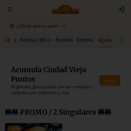
Abrir menu de navegación
Logi
¿Dónde quieres pedir?
ócteles
Botellas 300 cc
Botellas
Bebidas
Aguas.
Acumula
Ciudad Vieja
Puntos
Únete
Regístrate, gana puntos con tus compras y
canjealos por productos y más
🍔🍔 PROMO / 2 Singulares 🍔🍔
-
40
%