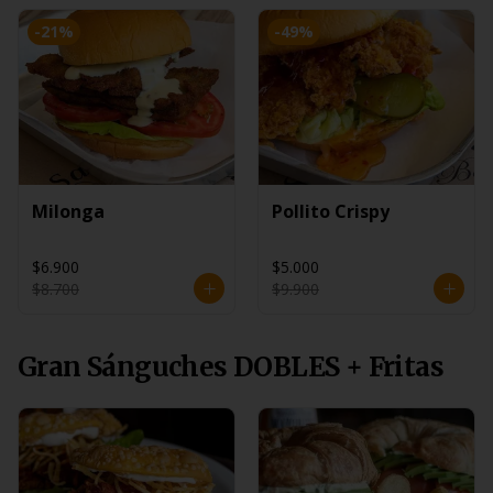
-
21
%
-
49
%
Milonga
Pollito Crispy
$6.900
$5.000
$8.700
$9.900
Gran Sánguches DOBLES + Fritas