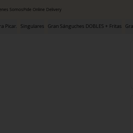
enes Somos
Pide Online Delivery
a Picar.
Singulares
Gran Sánguches DOBLES + Fritas
Gra