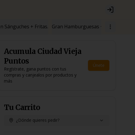
Login
n Sánguches + Fritas.
Gran Hamburguesas + Fritas.
⚡PROM
Acumula
Ciudad Vieja
Puntos
Únete
Regístrate, gana puntos con tus
compras y canjealos por productos y
más
Tu Carrito
¿Dónde quieres pedir?