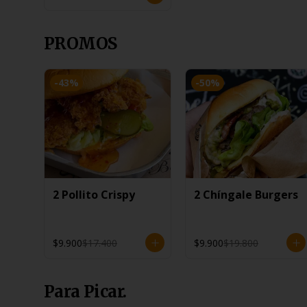
PROMOS
-
43
%
-
50
%
2 Pollito Crispy
2 Chíngale Burgers
$9.900
$17.400
$9.900
$19.800
Para Picar.