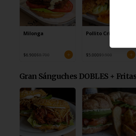
Milonga
Pollito Crispy
$6.900
$8.700
$5.000
$9.900
Gran Sánguches DOBLES + Frita