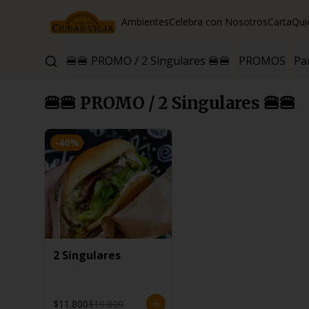
Ambientes
Celebra con Nosotros
Carta
Qui
🍔🍔 PROMO / 2 Singulares 🍔🍔
PROMOS
Par
🍔🍔 PROMO / 2 Singulares 🍔🍔
-
40
%
2 Singulares
$11.800
$19.800