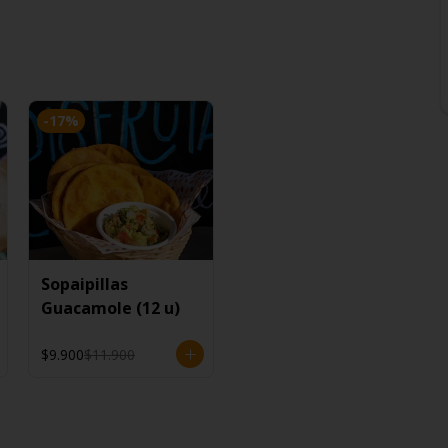
-
17
%
Sopaipillas
Guacamole (12 u)
$9.900
$11.900