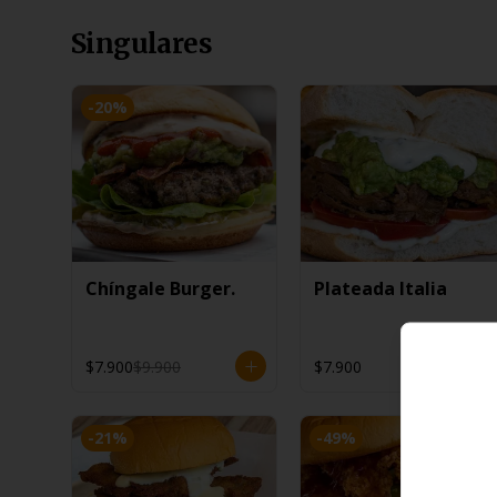
Singulares
-
20
%
Chíngale Burger.
Plateada Italia
$7.900
$9.900
$7.900
-
21
%
-
49
%