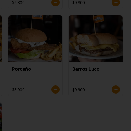
$9.300
$9.800
Porteño
Barros Luco
$8.900
$9.900