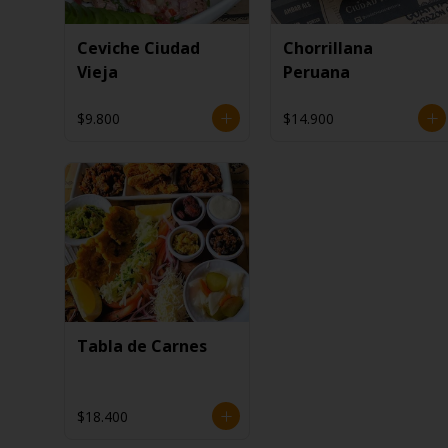
Ceviche Ciudad
Chorrillana
Vieja
Peruana
$9.800
$14.900
Tabla de Carnes
$18.400