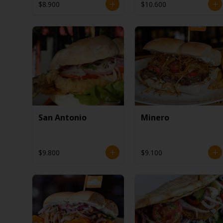
$8.900
$10.600
San Antonio
Minero
$9.800
$9.100