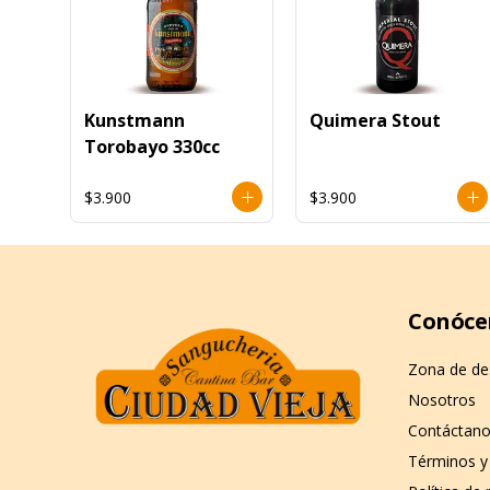
Kunstmann
Quimera Stout
Torobayo 330cc
$3.900
$3.900
Conóce
Zona de d
Nosotros
Contáctan
Términos y