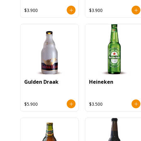
$3.900
$3.900
Gulden Draak
Heineken
$5.900
$3.500