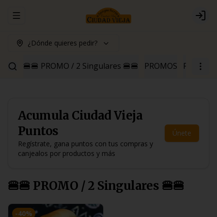
Abrir menu de navegación
Logi
¿Dónde quieres pedir?
🍔🍔 PROMO / 2 Singulares 🍔🍔
PROMOS
Para Pica
Acumula
Ciudad Vieja
Puntos
Únete
Regístrate, gana puntos con tus compras y
canjealos por productos y más
🍔🍔 PROMO / 2 Singulares 🍔🍔
-
40
%