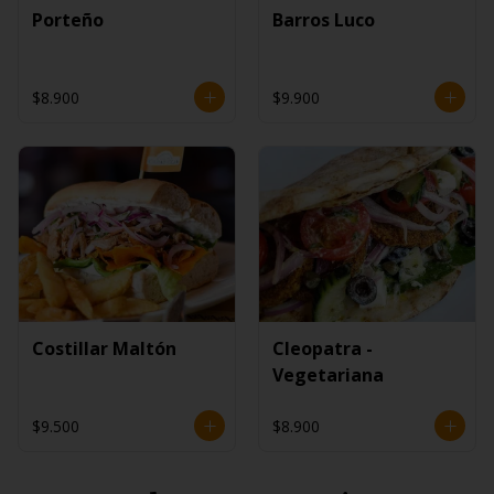
Porteño
Barros Luco
$8.900
$9.900
Costillar Maltón
Cleopatra -
Vegetariana
$9.500
$8.900