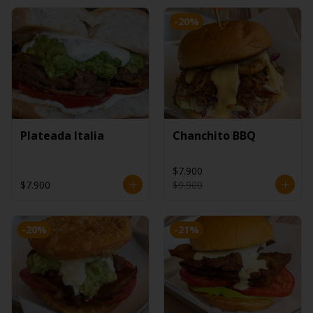
-
20
%
Plateada Italia
Chanchito BBQ
$7.900
$7.900
$9.900
-
20
%
-
21
%