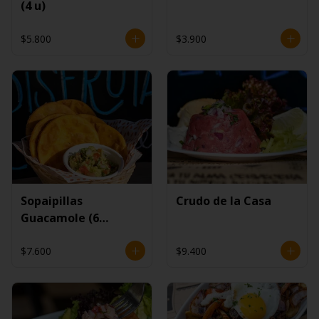
(4 u)
$5.800
$3.900
Sopaipillas
Crudo de la Casa
Guacamole (6
unidades)
$7.600
$9.400