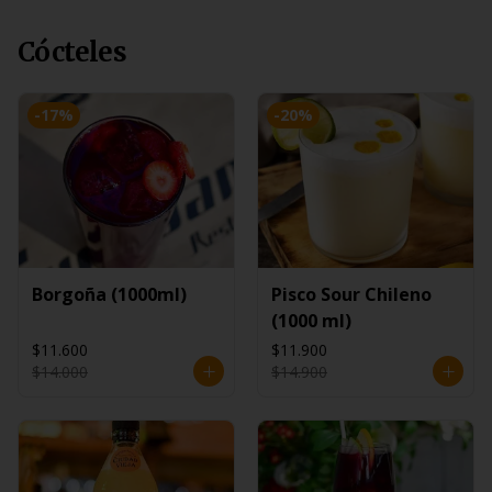
Cócteles
-
17
%
-
20
%
Borgoña (1000ml)
Pisco Sour Chileno
(1000 ml)
$11.600
$11.900
$14.000
$14.900