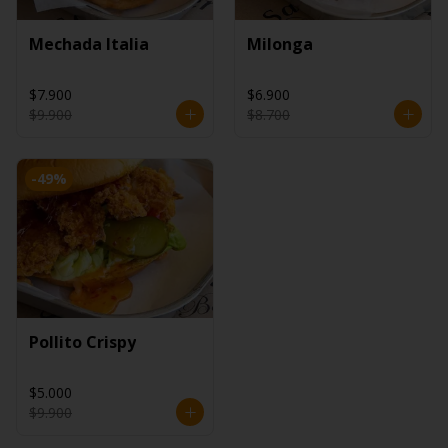
Mechada Italia
Milonga
$7.900
$6.900
$9.900
$8.700
-
49
%
Pollito Crispy
$5.000
$9.900