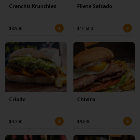
Cranchis Krunchies
Filete Saltado
$8.900
$10.600
Criollo
Chivito
$9.300
$9.800