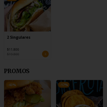
2 Singulares
$11.800
$19.800
PROMOS
-
43
%
-
17
%