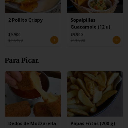
2 Pollito Crispy
Sopaipillas
Guacamole (12 u)
$9.900
$9.900
$17.400
$11.900
Para Picar.
Dedos de Mozzarella
Papas Fritas (200 g)