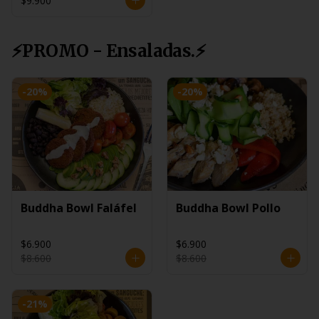
$9.900
⚡PROMO - Ensaladas.⚡
-
20
%
-
20
%
Buddha Bowl Faláfel
Buddha Bowl Pollo
$6.900
$6.900
$8.600
$8.600
-
21
%