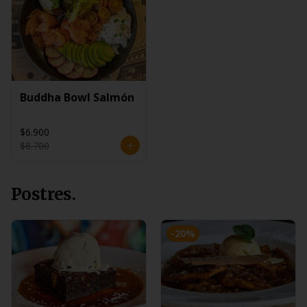
Buddha Bowl Salmón
$6.900
$8.700
Postres.
-
20
%