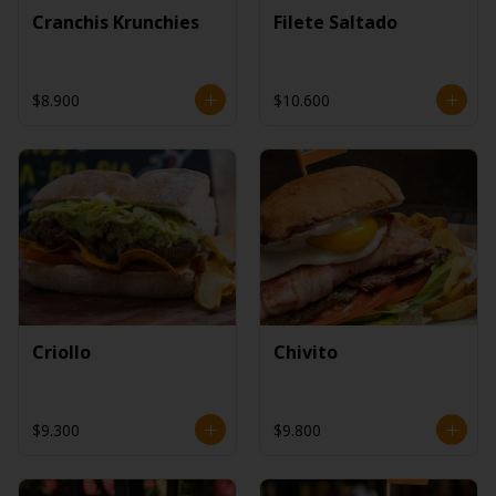
Cranchis Krunchies
Filete Saltado
$8.900
$10.600
Criollo
Chivito
$9.300
$9.800