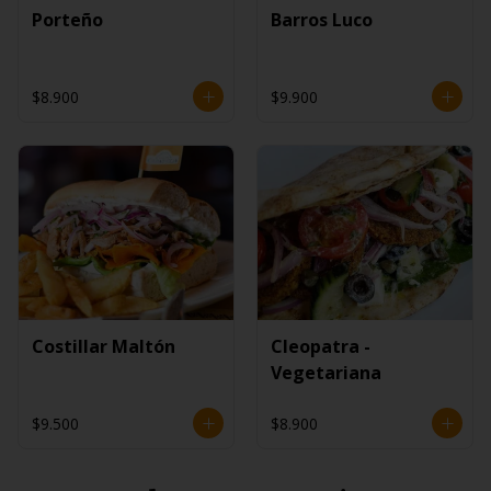
Porteño
Barros Luco
$8.900
$9.900
Costillar Maltón
Cleopatra -
Vegetariana
$9.500
$8.900