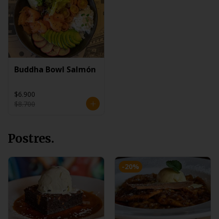
Buddha Bowl Salmón
$6.900
$8.700
Postres.
-
20
%