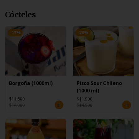
Cócteles
-
17
%
-
20
%
Borgoña (1000ml)
Pisco Sour Chileno
(1000 ml)
$11.600
$11.900
$14.000
$14.900