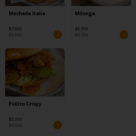
Mechada Italia
Milonga
$7.900
$6.900
$9.900
$8.700
-
49
%
Pollito Crispy
$5.000
$9.900