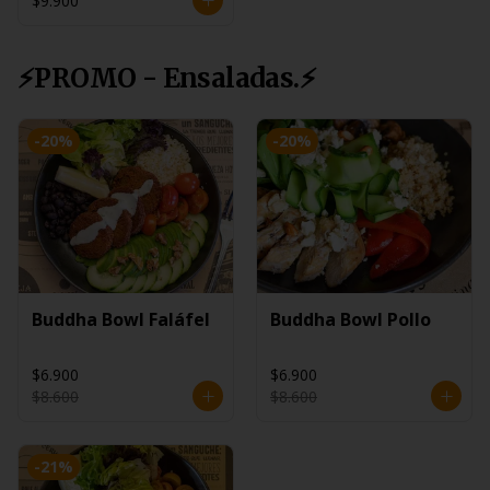
$9.900
⚡PROMO - Ensaladas.⚡
-
20
%
-
20
%
Buddha Bowl Faláfel
Buddha Bowl Pollo
$6.900
$6.900
$8.600
$8.600
-
21
%