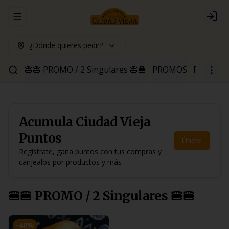
Abrir menu de navegación
Logi
¿Dónde quieres pedir?
🍔🍔 PROMO / 2 Singulares 🍔🍔
PROMOS
Para Pica
Acumula
Ciudad Vieja
Puntos
Únete
Regístrate, gana puntos con tus compras y
canjealos por productos y más
🍔🍔 PROMO / 2 Singulares 🍔🍔
-
40
%