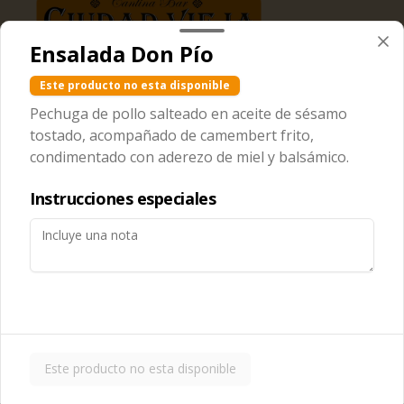
Ensalada Don Pío
Conócenos
Este producto no esta disponible
Pechuga de pollo salteado en aceite de sésamo
Zona de despacho
tostado, acompañado de camembert frito,
Nosotros
condimentado con aderezo de miel y balsámico.
Contáctanos
Instrucciones especiales
Términos y condiciones
Política de privacidad
Redes sociales
Instagram
Facebook
Este producto no esta disponible
Mi cuenta