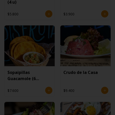
(4 u)
$5.800
$3.900
Sopaipillas
Crudo de la Casa
Guacamole (6
unidades)
$7.600
$9.400