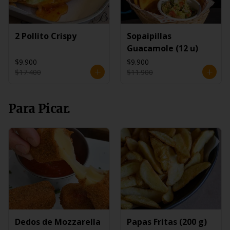
2 Pollito Crispy
Sopaipillas
Guacamole (12 u)
$9.900
$9.900
$17.400
$11.900
Para Picar.
Dedos de Mozzarella
Papas Fritas (200 g)