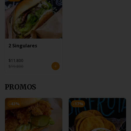
2 Singulares
$11.800
$19.800
PROMOS
-
43
%
-
17
%