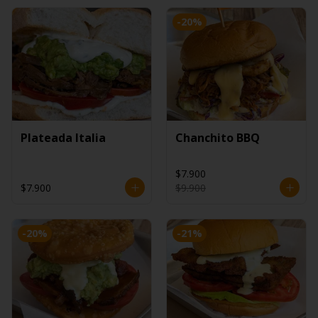
-
20
%
Plateada Italia
Chanchito BBQ
$7.900
$7.900
$9.900
-
20
%
-
21
%