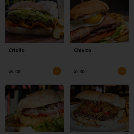
Criollo
Chivito
$9.300
$9.800