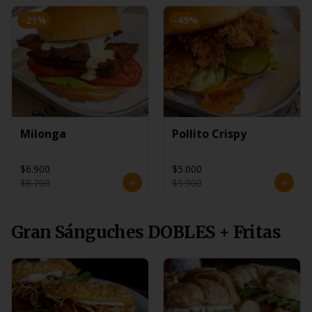
-
21
%
-
49
%
Milonga
Pollito Crispy
$6.900
$5.000
$8.700
$9.900
Gran Sánguches DOBLES + Fritas