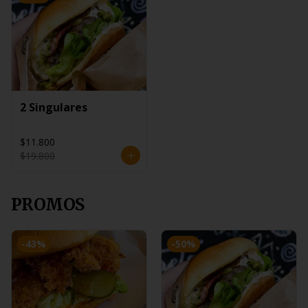
2 Singulares
$11.800
$19.800
PROMOS
-
43
%
-
50
%