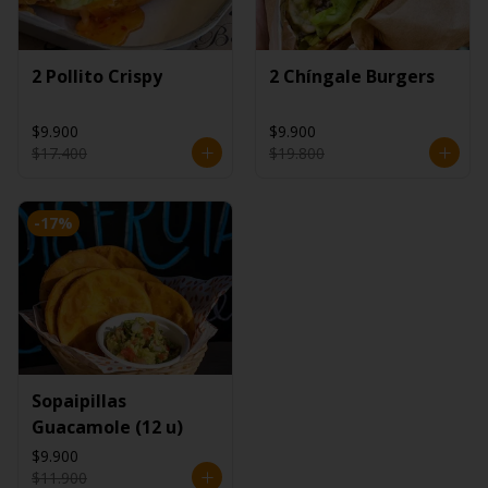
2 Pollito Crispy
2 Chíngale Burgers
$9.900
$9.900
$17.400
$19.800
-
17
%
Sopaipillas
Guacamole (12 u)
$9.900
$11.900