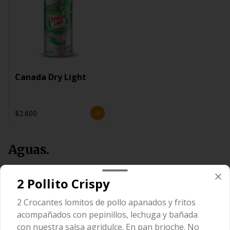
Canada Dry Light
$2.600
Aguas.
2 Pollito Crispy
2 Crocantes lomitos de pollo apanados y fritos
acompañados con pepinillos, lechuga y bañada
con nuestra salsa agridulce. En pan brioche. No