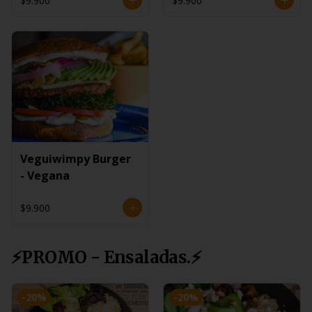
$9.900
$9.900
Veguiwimpy Burger
- Vegana
$9.900
⚡PROMO - Ensaladas.⚡
-
20
%
-
20
%