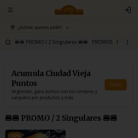
Abrir menu de navegación
Logi
¿Dónde quieres pedir?
🍔🍔 PROMO / 2 Singulares 🍔🍔
PROMOS
Para Pica
Acumula
Ciudad Vieja
Puntos
Únete
Regístrate, gana puntos con tus compras y
canjealos por productos y más
🍔🍔 PROMO / 2 Singulares 🍔🍔
-
40
%