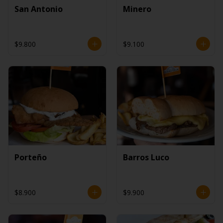
San Antonio
Minero
$9.800
$9.100
Porteño
Barros Luco
$8.900
$9.900