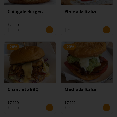
Chíngale Burger.
Plateada Italia
$7.900
$9.900
$7.900
-
20
%
-
20
%
Chanchito BBQ
Mechada Italia
$7.900
$7.900
$9.900
$9.900