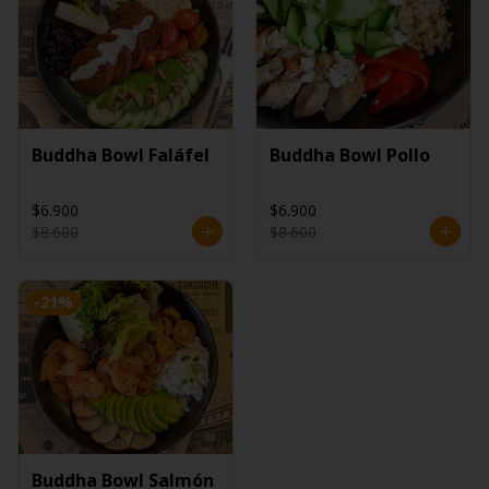
Buddha Bowl Faláfel
Buddha Bowl Pollo
$6.900
$6.900
$8.600
$8.600
-
21
%
Buddha Bowl Salmón