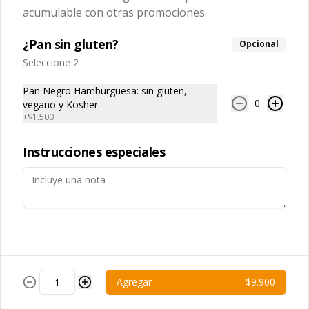
acumulable con otras promociones.
¿Pan sin gluten?
Porvenir con Gas
Porvenir sin Gas
Opcional
Seleccione 2
Pan Negro Hamburguesa: sin gluten,
$2.600
$2.600
0
vegano y Kosher.
+
$1.500
Instrucciones especiales
Conócenos
Agregar
$9.900
Zona de despacho