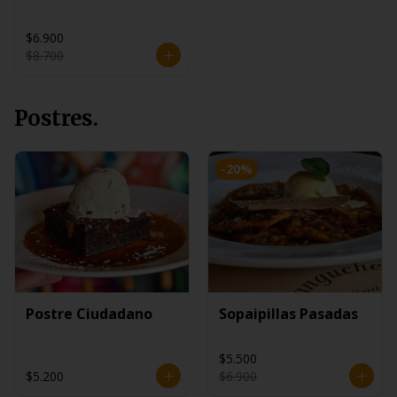
$6.900
$8.700
Postres.
-
20
%
Postre Ciudadano
Sopaipillas Pasadas
$5.500
$5.200
$6.900