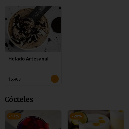
Helado Artesanal
$5.400
Cócteles
-
17
%
-
20
%