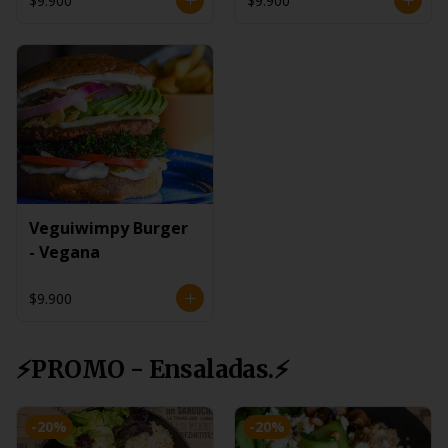
$9.900
$9.900
Veguiwimpy Burger
- Vegana
$9.900
⚡PROMO - Ensaladas.⚡
-
20
%
-
20
%