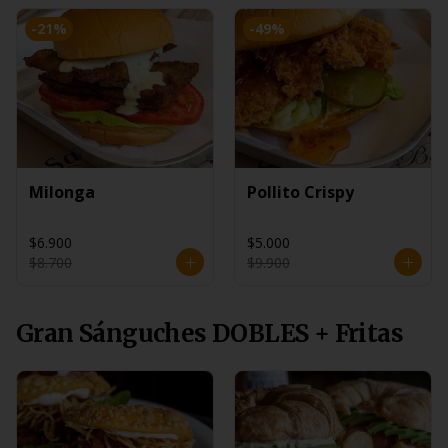
-
21
%
-
49
%
Milonga
Pollito Crispy
$6.900
$5.000
$8.700
$9.900
Gran Sánguches DOBLES + Fritas