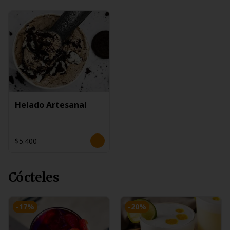
Helado Artesanal
$5.400
Cócteles
-
17
%
-
20
%