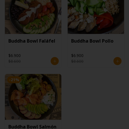
Buddha Bowl Faláfel
Buddha Bowl Pollo
$6.900
$6.900
$8.600
$8.600
-
21
%
Buddha Bowl Salmón