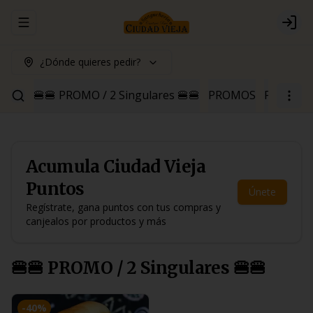
Abrir menu de navegación
Logi
¿Dónde quieres pedir?
🍔🍔 PROMO / 2 Singulares 🍔🍔
PROMOS
Para Pica
Acumula
Ciudad Vieja
Puntos
Únete
Regístrate, gana puntos con tus compras y
canjealos por productos y más
🍔🍔 PROMO / 2 Singulares 🍔🍔
-
40
%