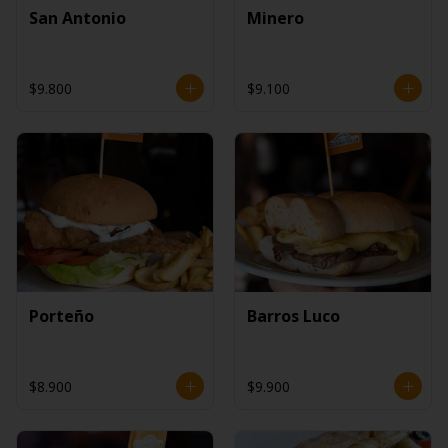
San Antonio
Minero
$9.800
$9.100
Porteño
Barros Luco
$8.900
$9.900