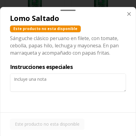
Lomo Saltado
Porvenir con Gas
Porvenir sin Gas
Este producto no esta disponible
Sánguche clásico peruano en filete, con tomate,
$2.600
$2.600
cebolla, papas hilo, lechuga y mayonesa. En pan
marraqueta y acompañado con papas fritas.
Instrucciones especiales
Conócenos
Este producto no esta disponible
Zona de despacho