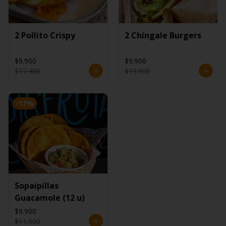
2 Pollito Crispy
2 Chíngale Burgers
$9.900
$9.900
$17.400
$19.800
-
17
%
Sopaipillas
Guacamole (12 u)
$9.900
$11.900