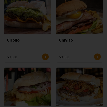
Criollo
Chivito
$9.300
$9.800