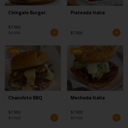
Chíngale Burger.
Plateada Italia
$7.900
$9.900
$7.900
-
20
%
-
20
%
Chanchito BBQ
Mechada Italia
$7.900
$7.900
$9.900
$9.900