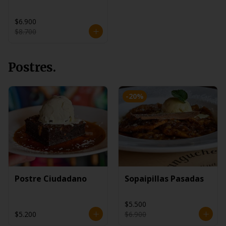
$6.900
$8.700
Postres.
-
20
%
Postre Ciudadano
Sopaipillas Pasadas
$5.500
$5.200
$6.900