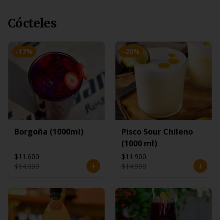
Cócteles
-
17
%
-
20
%
Borgoña (1000ml)
Pisco Sour Chileno
(1000 ml)
$11.600
$11.900
$14.000
$14.900