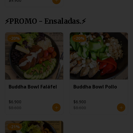
$9.900
⚡PROMO - Ensaladas.⚡
-
20
%
-
20
%
Buddha Bowl Faláfel
Buddha Bowl Pollo
$6.900
$6.900
$8.600
$8.600
-
21
%