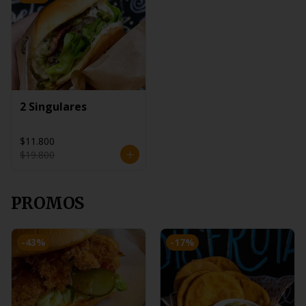
2 Singulares
$11.800
$19.800
PROMOS
-
43
%
-
17
%