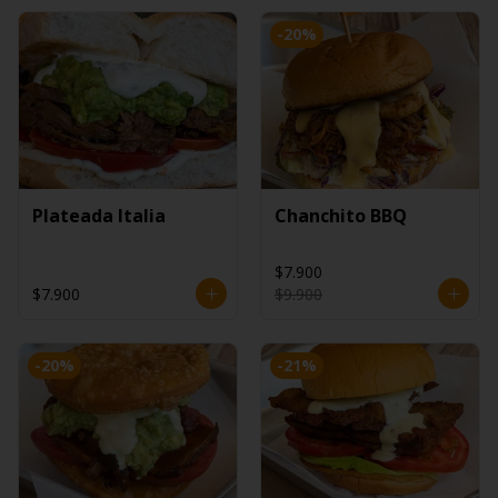
-
20
%
Plateada Italia
Chanchito BBQ
$7.900
$7.900
$9.900
-
20
%
-
21
%