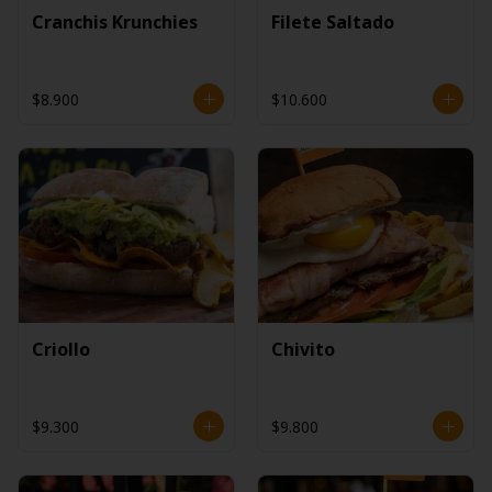
Cranchis Krunchies
Filete Saltado
$8.900
$10.600
Criollo
Chivito
$9.300
$9.800