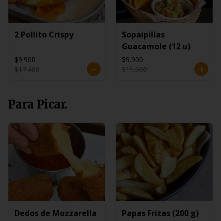
2 Pollito Crispy
Sopaipillas
Guacamole (12 u)
$9.900
$9.900
$17.400
$11.900
Para Picar.
Dedos de Mozzarella
Papas Fritas (200 g)