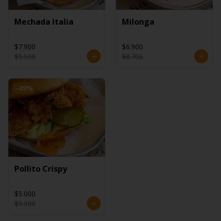
Mechada Italia
Milonga
$7.900
$6.900
$9.900
$8.700
-
49
%
Pollito Crispy
$5.000
$9.900