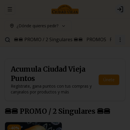
Abrir menu de navegación
Logi
¿Dónde quieres pedir?
🍔🍔 PROMO / 2 Singulares 🍔🍔
PROMOS
Para Pica
Acumula
Ciudad Vieja
Puntos
Únete
Regístrate, gana puntos con tus compras y
canjealos por productos y más
🍔🍔 PROMO / 2 Singulares 🍔🍔
-
40
%