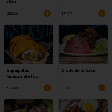
(4 u)
$5.800
$3.900
Sopaipillas
Crudo de la Casa
Guacamole (6
unidades)
$7.600
$9.400