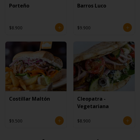
Porteño
Barros Luco
$8.900
$9.900
Costillar Maltón
Cleopatra -
Vegetariana
$9.500
$8.900