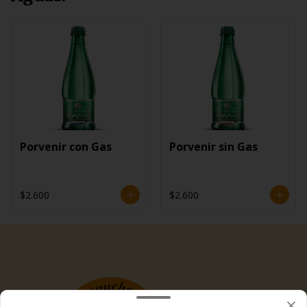
Porvenir con Gas
Porvenir sin Gas
$2.600
$2.600