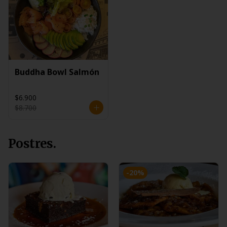
Buddha Bowl Salmón
$6.900
$8.700
Postres.
-
20
%