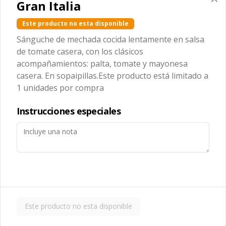
Gran Italia
Este producto no esta disponible
Sánguche de mechada cocida lentamente en salsa
Conócenos
de tomate casera, con los clásicos
acompañamientos: palta, tomate y mayonesa
Zona de despacho
casera. En sopaipillas.
Este producto está limitado a
Nosotros
1 unidades por compra
Contáctanos
Instrucciones especiales
Términos y condiciones
Política de privacidad
Redes sociales
Instagram
Facebook
Este producto no esta disponible
Mi cuenta