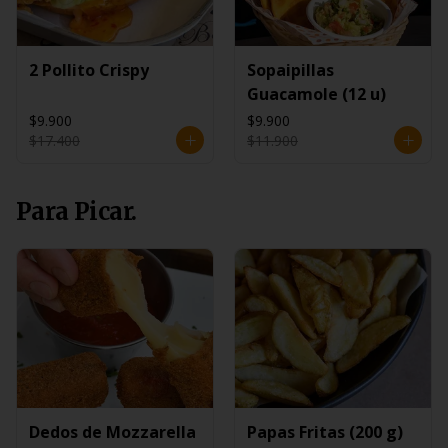
2 Pollito Crispy
Sopaipillas
Guacamole (12 u)
$9.900
$9.900
$17.400
$11.900
Para Picar.
Dedos de Mozzarella
Papas Fritas (200 g)