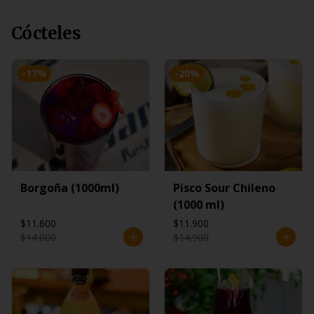
Cócteles
-
17
%
-
20
%
Borgoña (1000ml)
Pisco Sour Chileno
(1000 ml)
$11.600
$11.900
$14.000
$14.900