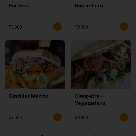
Porteño
Barros Luco
$8.900
$9.900
Costillar Maltón
Cleopatra -
Vegetariana
$9.500
$8.900