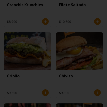
Cranchis Krunchies
Filete Saltado
$8.900
$10.600
Criollo
Chivito
$9.300
$9.800