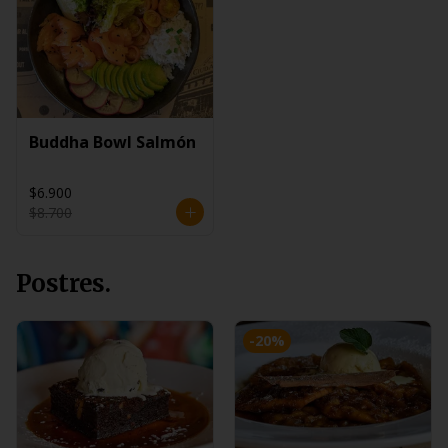
Buddha Bowl Salmón
$6.900
$8.700
Postres.
-
20
%