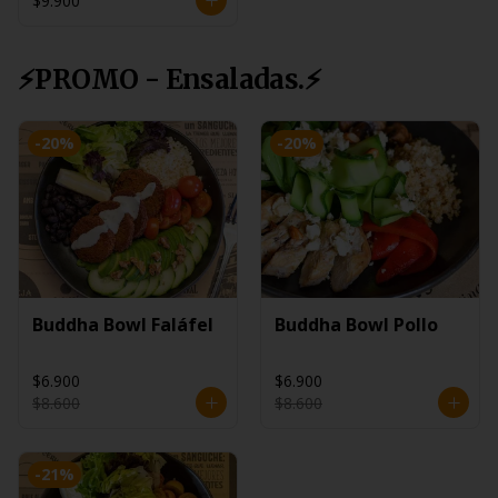
$9.900
⚡PROMO - Ensaladas.⚡
-
20
%
-
20
%
Buddha Bowl Faláfel
Buddha Bowl Pollo
$6.900
$6.900
$8.600
$8.600
-
21
%