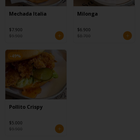
Mechada Italia
Milonga
$7.900
$6.900
$9.900
$8.700
-
49
%
Pollito Crispy
$5.000
$9.900