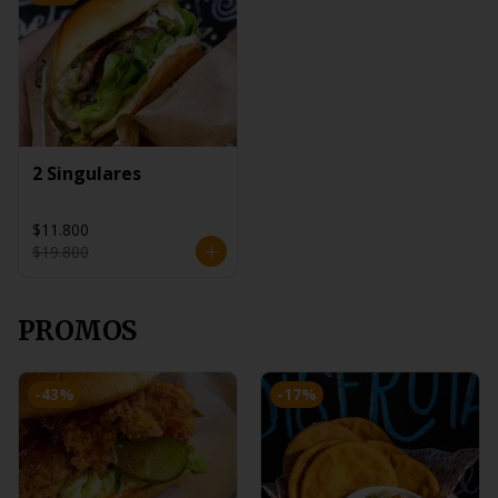
2 Singulares
$11.800
$19.800
PROMOS
-
43
%
-
17
%