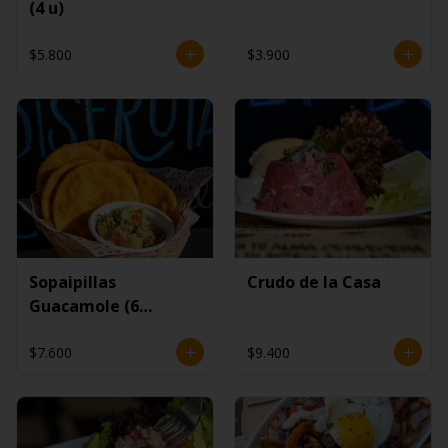
(4 u)
$5.800
$3.900
Sopaipillas
Crudo de la Casa
Guacamole (6
unidades)
$7.600
$9.400