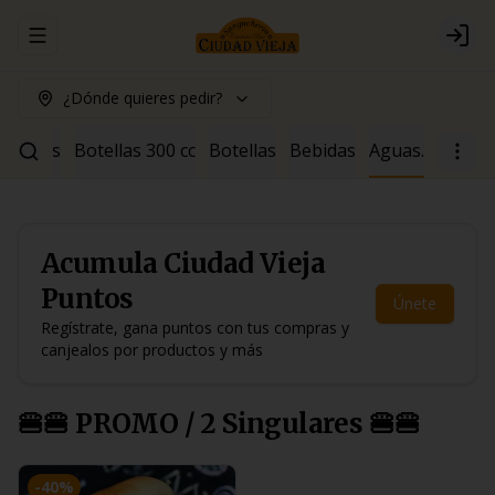
Abrir menu de navegación
Logi
¿Dónde quieres pedir?
ócteles
Botellas 300 cc
Botellas
Bebidas
Aguas.
Acumula
Ciudad Vieja
Puntos
Únete
Regístrate, gana puntos con tus compras y
canjealos por productos y más
🍔🍔 PROMO / 2 Singulares 🍔🍔
-
40
%