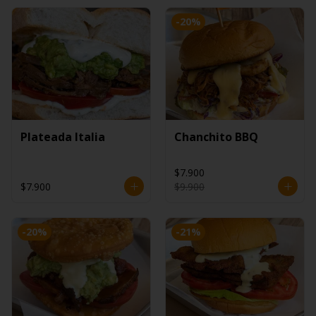
-
20
%
Plateada Italia
Chanchito BBQ
$7.900
$7.900
$9.900
-
20
%
-
21
%