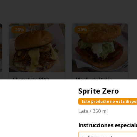
-
20
%
-
20
%
Chanchito BBQ
Mechada Italia
Sprite Zero
$7.900
$9.900
$7.900
$9.900
Este producto no esta dispo
Lata / 350 ml
Instrucciones especial