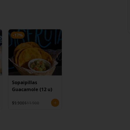
-
17
%
Sopaipillas
Guacamole (12 u)
$9.900
$11.900