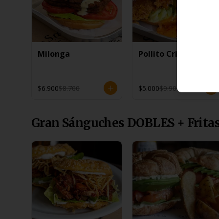
Milonga
Pollito Crispy
$6.900
$8.700
$5.000
$9.900
Gran Sánguches DOBLES + Frita