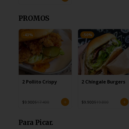
PROMOS
-
43
%
-
50
%
2 Pollito Crispy
2 Chíngale Burgers
$9.900
$17.400
$9.900
$19.800
Para Picar.