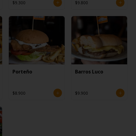
$9.300
$9.800
Porteño
Barros Luco
$8.900
$9.900