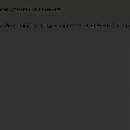
enes Somos
Pide Online Delivery
a Picar.
Singulares
Gran Sánguches DOBLES + Fritas
Gra