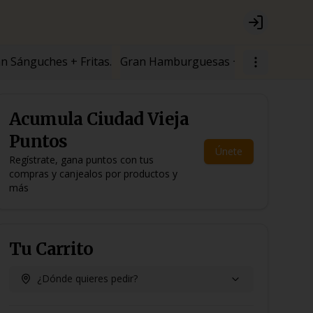
Login
n Sánguches + Fritas.
Gran Hamburguesas + Fritas.
⚡PROM
Acumula
Ciudad Vieja
Puntos
Únete
Regístrate, gana puntos con tus
compras y canjealos por productos y
más
Tu Carrito
¿Dónde quieres pedir?