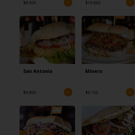
$8.900
$10.600
San Antonio
Minero
$9.800
$9.100