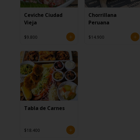
Ceviche Ciudad
Chorrillana
Vieja
Peruana
$9.800
$14.900
Tabla de Carnes
$18.400