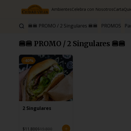
Ambientes
Celebra con Nosotros
Carta
Qui
🍔🍔 PROMO / 2 Singulares 🍔🍔
PROMOS
Par
🍔🍔 PROMO / 2 Singulares 🍔🍔
-
40
%
2 Singulares
$11.800
$19.800