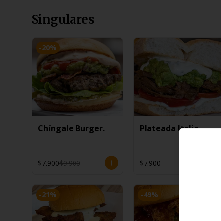
Singulares
-
20
%
Chíngale Burger.
Plateada Italia
$7.900
$9.900
$7.900
-
21
%
-
49
%