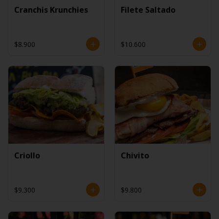
Cranchis Krunchies
Filete Saltado
$8.900
$10.600
Criollo
Chivito
$9.300
$9.800