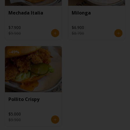
Mechada Italia
Milonga
$7.900
$6.900
$9.900
$8.700
-
49
%
Pollito Crispy
$5.000
$9.900