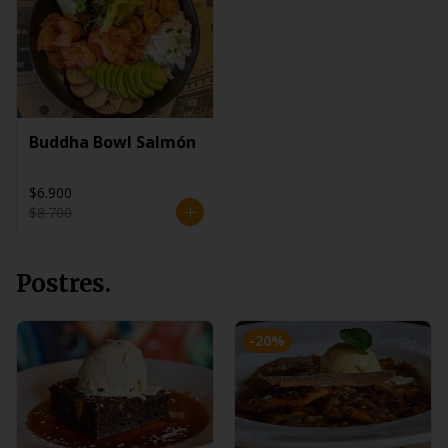
Buddha Bowl Salmón
$6.900
$8.700
Postres.
-
20
%