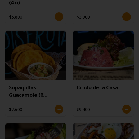
(4 u)
$5.800
$3.900
Sopaipillas
Crudo de la Casa
Guacamole (6
unidades)
$7.600
$9.400