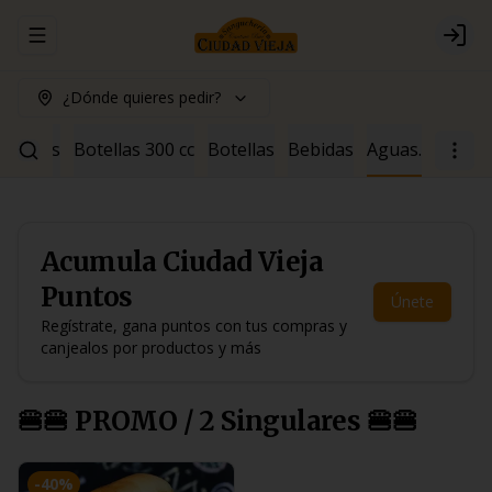
Abrir menu de navegación
Logi
¿Dónde quieres pedir?
ócteles
Botellas 300 cc
Botellas
Bebidas
Aguas.
Acumula
Ciudad Vieja
Puntos
Únete
Regístrate, gana puntos con tus compras y
canjealos por productos y más
🍔🍔 PROMO / 2 Singulares 🍔🍔
-
40
%