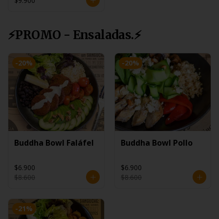
$9.900
⚡PROMO - Ensaladas.⚡
-
20
%
-
20
%
Buddha Bowl Faláfel
Buddha Bowl Pollo
$6.900
$6.900
$8.600
$8.600
-
21
%