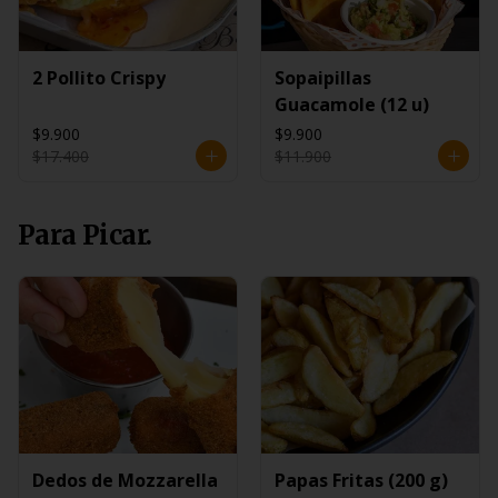
2 Pollito Crispy
Sopaipillas
Guacamole (12 u)
$9.900
$9.900
$17.400
$11.900
Para Picar.
Dedos de Mozzarella
Papas Fritas (200 g)