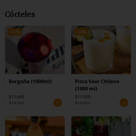
Cócteles
-
17
%
-
20
%
Borgoña (1000ml)
Pisco Sour Chileno
(1000 ml)
$11.600
$11.900
$14.000
$14.900