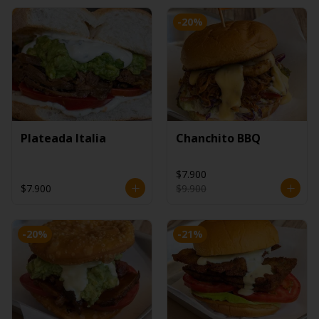
-
20
%
Plateada Italia
Chanchito BBQ
$7.900
$7.900
$9.900
-
20
%
-
21
%