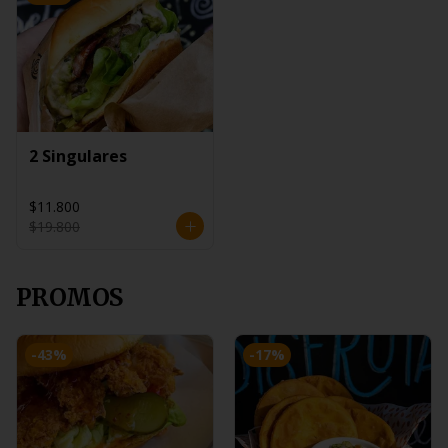
2 Singulares
$11.800
$19.800
PROMOS
-
43
%
-
17
%