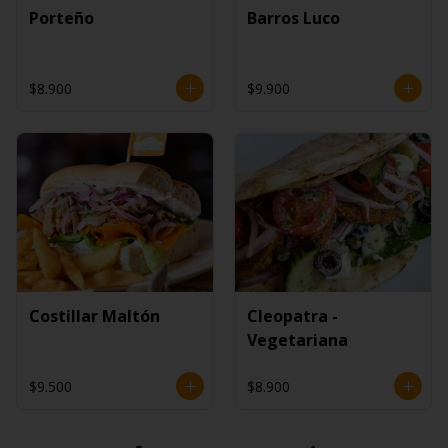
Porteño
Barros Luco
$8.900
$9.900
Costillar Maltón
Cleopatra -
Vegetariana
$9.500
$8.900