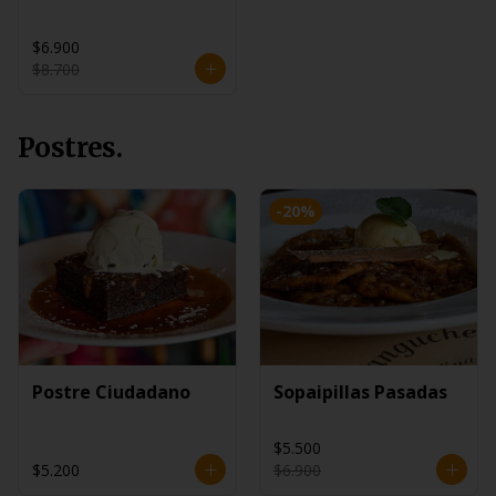
$6.900
$8.700
Postres.
-
20
%
Postre Ciudadano
Sopaipillas Pasadas
$5.500
$5.200
$6.900