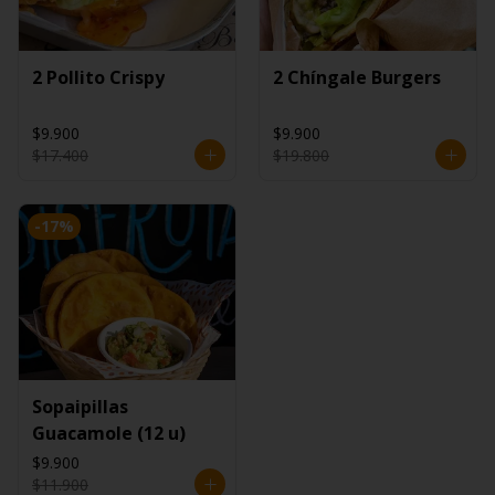
2 Pollito Crispy
2 Chíngale Burgers
$9.900
$9.900
$17.400
$19.800
-
17
%
Sopaipillas
Guacamole (12 u)
$9.900
$11.900