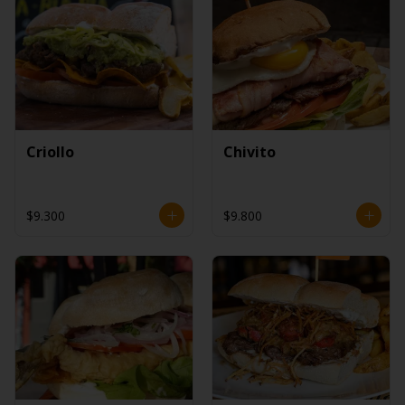
Criollo
Chivito
$9.300
$9.800