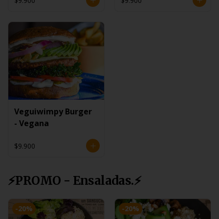
$9.900
$9.900
Veguiwimpy Burger
- Vegana
$9.900
⚡PROMO - Ensaladas.⚡
-
20
%
-
20
%