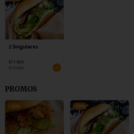
2 Singulares
$11.800
$19.800
PROMOS
-
43
%
-
50
%