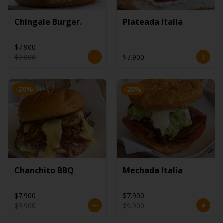
Chíngale Burger.
Plateada Italia
$7.900
$9.900
$7.900
-
20
%
-
20
%
Chanchito BBQ
Mechada Italia
$7.900
$7.900
$9.900
$9.900