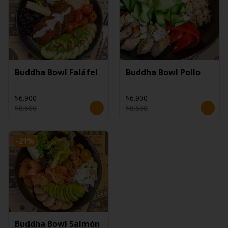
Buddha Bowl Faláfel
Buddha Bowl Pollo
$6.900
$6.900
$8.600
$8.600
-
21
%
Buddha Bowl Salmón