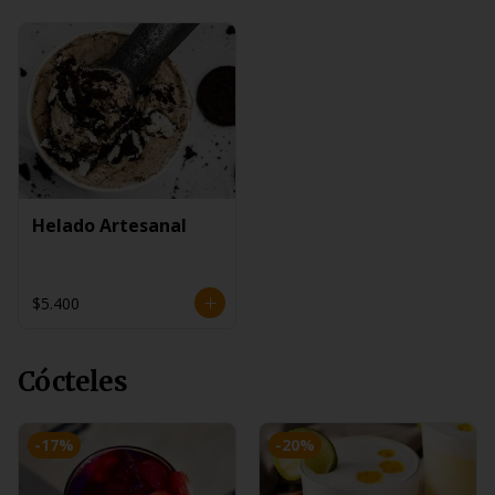
Helado Artesanal
$5.400
Cócteles
-
17
%
-
20
%