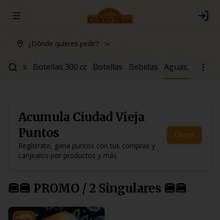
Abrir menu de navegación
Logi
¿Dónde quieres pedir?
ócteles
Botellas 300 cc
Botellas
Bebidas
Aguas.
Acumula
Ciudad Vieja
Puntos
Únete
Regístrate, gana puntos con tus compras y
canjealos por productos y más
🍔🍔 PROMO / 2 Singulares 🍔🍔
-
40
%