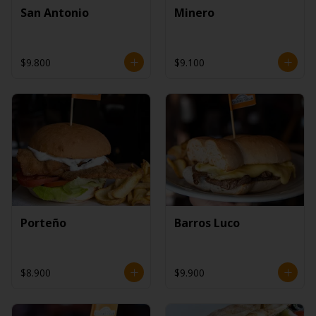
San Antonio
Minero
$9.800
$9.100
Porteño
Barros Luco
$8.900
$9.900