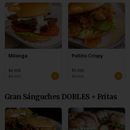
-
21
%
-
49
%
Milonga
Pollito Crispy
$6.900
$5.000
$8.700
$9.900
Gran Sánguches DOBLES + Fritas