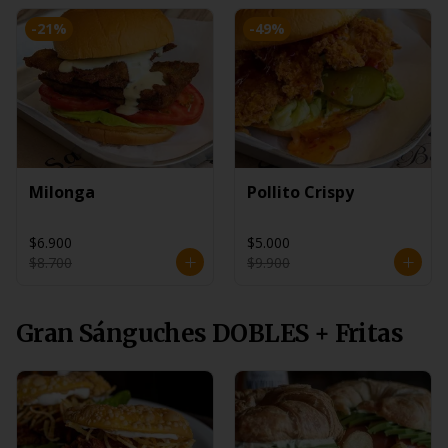
-
21
%
-
49
%
Milonga
Pollito Crispy
$6.900
$5.000
$8.700
$9.900
Gran Sánguches DOBLES + Fritas