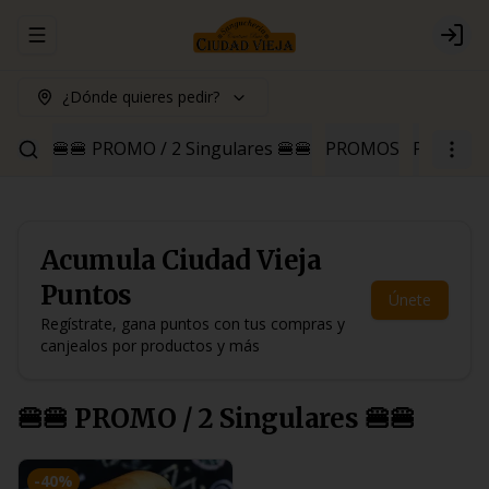
Abrir menu de navegación
Logi
¿Dónde quieres pedir?
🍔🍔 PROMO / 2 Singulares 🍔🍔
PROMOS
Para Pica
Acumula
Ciudad Vieja
Puntos
Únete
Regístrate, gana puntos con tus compras y
canjealos por productos y más
🍔🍔 PROMO / 2 Singulares 🍔🍔
-
40
%