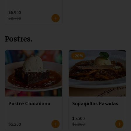
$6.900
$8.700
Postres.
-
20
%
Postre Ciudadano
Sopaipillas Pasadas
$5.500
$5.200
$6.900