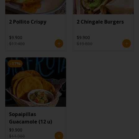
2 Pollito Crispy
2 Chíngale Burgers
$9.900
$9.900
$17.400
$19.800
-
17
%
Sopaipillas
Guacamole (12 u)
$9.900
$11.900