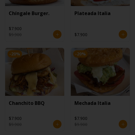
Chíngale Burger.
Plateada Italia
$7.900
$9.900
$7.900
-
20
%
-
20
%
Chanchito BBQ
Mechada Italia
$7.900
$7.900
$9.900
$9.900