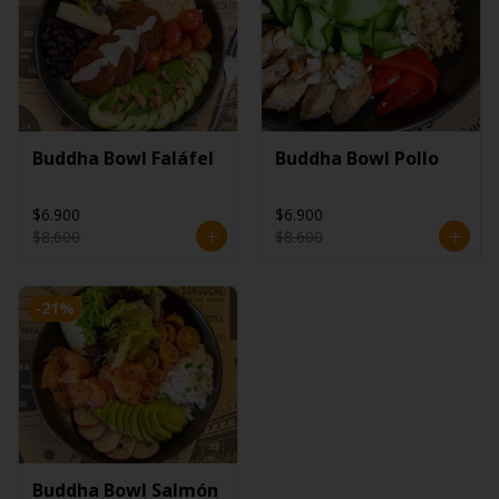
Buddha Bowl Faláfel
Buddha Bowl Pollo
$6.900
$6.900
$8.600
$8.600
-
21
%
Buddha Bowl Salmón