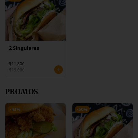
2 Singulares
$11.800
$19.800
PROMOS
-
43
%
-
50
%