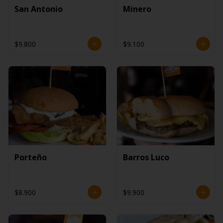
San Antonio
Minero
$9.800
$9.100
Porteño
Barros Luco
$8.900
$9.900